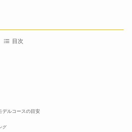
目次
）
モデルコースの目安
ング